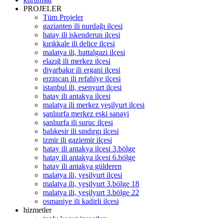
PROJELER
Tüm Projeler
gaziantep ili nurdağı ilçesi
hatay ili iskenderun ilçesi
kırıkkale ili delice ilçesi
malatya ili, battalgazi ilçesi
elazığ ili merkez ilçesi
diyarbakır ili ergani ilçesi
erzincan ili refahiye ilçesi
istanbul ili, esenyurt ilçesi
hatay ili antakya ilçesi
malatya ili merkez yeşilyurt ilçesi
şanlıurfa merkez eski sanayi
şanlıurfa ili suruç ilçesi
balıkesir ili sındırgı ilçesi
izmir ili gaziemir ilçesi
hatay ili antakya ilçesi 3.bölge
hatay ili antakya ilçesi 6.bölge
hatay ili antakya gülderen
malatya ili, yeşilyurt ilçesi
malatya ili, yeşilyurt 3.bölge 18
malatya ili, yeşilyurt 3.bölge 22
osmaniye ili kadirli ilçesi
hizmetler