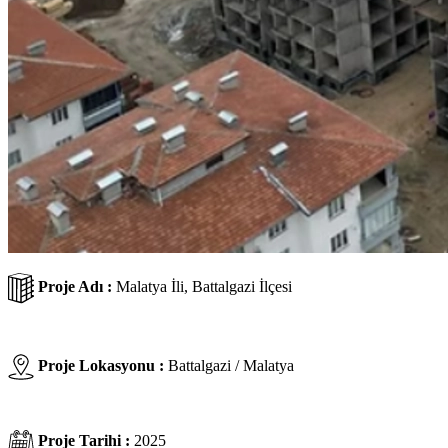
Proje Adı :
Malatya İli, Battalgazi İlçesi
Proje Lokasyonu :
Battalgazi / Malatya
Proje Tarihi :
2025