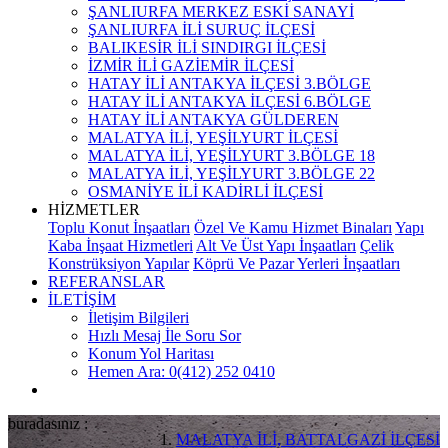
ŞANLIURFA MERKEZ ESKİ SANAYİ
ŞANLIURFA İLİ SURUÇ İLÇESİ
BALIKESİR İLİ SINDIRGI İLÇESİ
İZMİR İLİ GAZİEMİR İLÇESİ
HATAY İLİ ANTAKYA İLÇESİ 3.BÖLGE
HATAY İLİ ANTAKYA İLÇESİ 6.BÖLGE
HATAY İLİ ANTAKYA GÜLDEREN
MALATYA İLİ, YEŞİLYURT İLÇESİ
MALATYA İLİ, YEŞİLYURT 3.BÖLGE 18
MALATYA İLİ, YEŞİLYURT 3.BÖLGE 22
OSMANİYE İLİ KADİRLİ İLÇESİ
HİZMETLER
Toplu Konut İnşaatları
Özel Ve Kamu Hizmet Binaları
Yapı
Kaba İnşaat Hizmetleri
Alt Ve Üst Yapı İnşaatları
Çelik
Konstrüksiyon Yapılar
Köprü Ve Pazar Yerleri İnşaatları
REFERANSLAR
İLETİŞİM
İletişim Bilgileri
Hızlı Mesaj İle Soru Sor
Konum Yol Haritası
Hemen Ara: 0(412) 252 0410
buradasınız :
MALATYA İLİ, BATTALGAZİ İLÇESİ