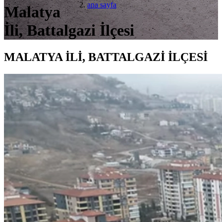
ana sayfa
Malatya
İli, Battalgazi İlçesi
MALATYA İLİ, BATTALGAZİ İLÇESİ