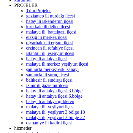
PROJELER
Tüm Projeler
gaziantep ili nurdağı ilçesi
hatay ili iskenderun ilçesi
kırıkkale ili delice ilçesi
malatya ili, battalgazi ilçesi
elazığ ili merkez ilçesi
diyarbakır ili ergani ilçesi
erzincan ili refahiye ilçesi
istanbul ili, esenyurt ilçesi
hatay ili antakya ilçesi
malatya ili merkez yeşilyurt ilçesi
şanlıurfa merkez eski sanayi
şanlıurfa ili suruç ilçesi
balıkesir ili sındırgı ilçesi
izmir ili gaziemir ilçesi
hatay ili antakya ilçesi 3.bölge
hatay ili antakya ilçesi 6.bölge
hatay ili antakya gülderen
malatya ili, yeşilyurt ilçesi
malatya ili, yeşilyurt 3.bölge 18
malatya ili, yeşilyurt 3.bölge 22
osmaniye ili kadirli ilçesi
hizmetler