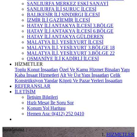
ŞANLIURFA MERKEZ ESKİ SANAYİ
ŞANLIURFA İLİ SURUÇ İLÇESİ
BALIKESİR İLİ SINDIRGI İLÇESİ
İZMİR İLİ GAZİEMİR İLÇESİ
HATAY İLİ ANTAKYA İLÇESİ 3.BÖLGE
HATAY İLİ ANTAKYA İLÇESİ 6.BÖLGE
HATAY İLİ ANTAKYA GÜLDEREN
MALATYA İLİ, YEŞİLYURT İLÇESİ
MALATYA İLİ, YEŞİLYURT 3.BÖLGE 18
MALATYA İLİ, YEŞİLYURT 3.BÖLGE 22
OSMANİYE İLİ KADİRLİ İLÇESİ
HİZMETLER
Toplu Konut İnşaatları
Özel Ve Kamu Hizmet Binaları
Yapı
Kaba İnşaat Hizmetleri
Alt Ve Üst Yapı İnşaatları
Çelik
Konstrüksiyon Yapılar
Köprü Ve Pazar Yerleri İnşaatları
REFERANSLAR
İLETİŞİM
İletişim Bilgileri
Hızlı Mesaj İle Soru Sor
Konum Yol Haritası
Hemen Ara: 0(412) 252 0410
buradasınız :
HİZMETLER