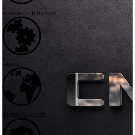
0
PERSONELE İSTİHDAM
0
ŞANTİYE
0
İLKEDE FAALİYET