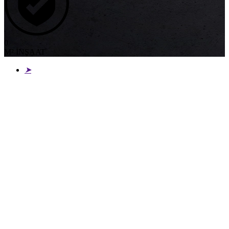
0
M² İNŞAAT
➤