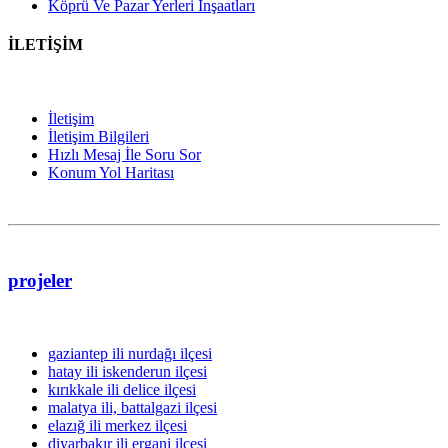
Köprü Ve Pazar Yerleri İnşaatları
İLETİŞİM
İletişim
İletişim Bilgileri
Hızlı Mesaj İle Soru Sor
Konum Yol Haritası
projeler
gaziantep ili nurdağı ilçesi
hatay ili iskenderun ilçesi
kırıkkale ili delice ilçesi
malatya ili, battalgazi ilçesi
elazığ ili merkez ilçesi
diyarbakır ili ergani ilçesi