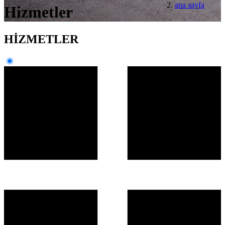
ana sayfa
Hizmetler
HİZMETLER