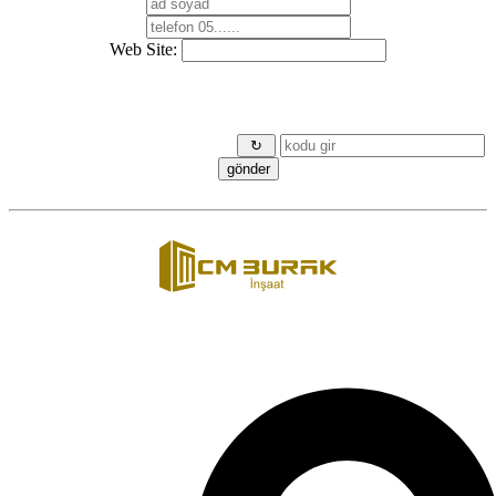
Web Site:
↻