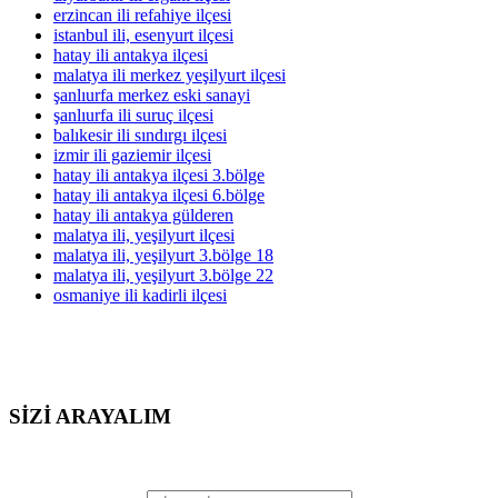
erzincan ili refahiye ilçesi
istanbul ili, esenyurt ilçesi
hatay ili antakya ilçesi
malatya ili merkez yeşilyurt ilçesi
şanlıurfa merkez eski sanayi
şanlıurfa ili suruç ilçesi
balıkesir ili sındırgı ilçesi
izmir ili gaziemir ilçesi
hatay ili antakya ilçesi 3.bölge
hatay ili antakya ilçesi 6.bölge
hatay ili antakya gülderen
malatya ili, yeşilyurt ilçesi
malatya ili, yeşilyurt 3.bölge 18
malatya ili, yeşilyurt 3.bölge 22
osmaniye ili kadirli ilçesi
SİZİ ARAYALIM