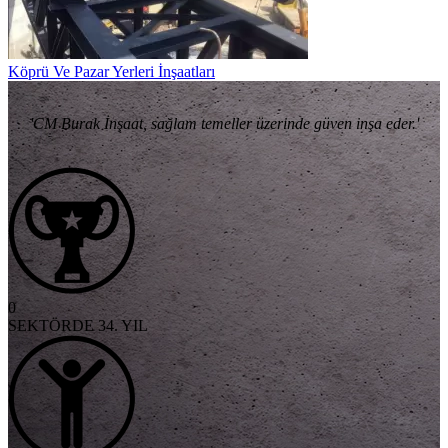
Köprü Ve Pazar Yerleri İnşaatları
'CM Burak İnşaat, sağlam temeller üzerinde güven inşa eder.'
0
SEKTÖRDE 34. YIL